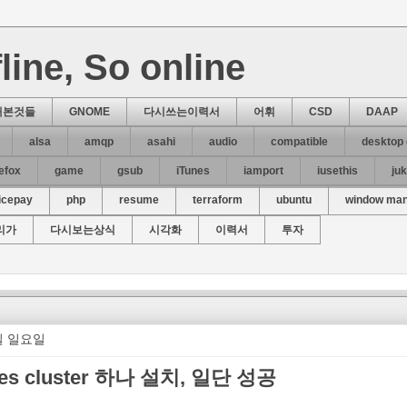
line, So online
해본것들
GNOME
다시쓰는이력서
어휘
CSD
DAAP
alsa
amqp
asahi
audio
compatible
desktop
refox
game
gsub
iTunes
iamport
iusethis
ju
icepay
php
resume
terraform
ubuntu
window ma
리가
다시보는상식
시각화
이력서
투자
8일 일요일
tes cluster 하나 설치, 일단 성공