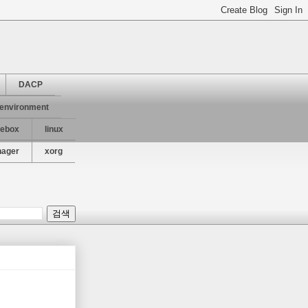
DACP
 environment
kebox
linux
nager
xorg