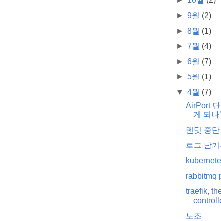
►
10월
(2)
►
9월
(2)
►
8월
(1)
►
7월
(4)
►
6월
(7)
►
5월
(1)
▼
4월
(7)
AirPort
게 되나
렌딧 중단
로그 남기
kuberne
rabbitmq p
traefik, t
controll
노조