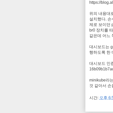
https://blog.
위의 내용대로 
설치했다. 손수
제로 보이던 
br0 장치를 
같은데 어느 
대시보드는 git
행하도록 한 다
대시보드 인증은 ht
16b09b1b7
minikub
것 같아서 손
시간:
오후 6: