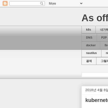
As off
k8s
내가
DNS
P2P
docker
fi
nautilus
n
결제
그럴
2018년 4월 
kuberne