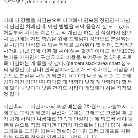
"s/^/$N\t/"; done > linear.data
이제 이 값들을 시간순으로 비교해서 연속된 장면인지 아닌
지 판단할 차례인데, 어떤 방법을 써야 좋을지 잘 모르겠다.
처음부터 비지도 학습으로 막 계산만 하는 건 적절하지 않으
니 초반에는 지도 학습을 위해 프레임이 장면으로 분절되는
걸 사람이 인식할 수 있는 형태로 보여줘야 할 텐데, 그러려면
시각화 방법 중에 어떤 걸 써야 하는 걸까? 아마도 항상 100%
높이를 가지면서 구성요소의 비율을 보여주는 걸 1차원으로
죽 나열하는 게 좋을 것 같다. (percent stack area chart 정도
의 명칭인 것 같다) 변곡점이나 분포가 크게 바뀌는 지점을 기
준으로 분절을 나누면 되겠지. score가 너무 낮은 건 그 프레
임이 어떤 장면인지 파악할 때 영향이 낮게 계산되어야 할 텐
데 얼마나 낮아야 낮은 건지도 사람이 개입해야 하는 지점일
것 같다.
시간축과 그 시간마다의 속성 배분을 2차원으로 나열해서 그
래프로 그리면 되겠지 싶었다. 문제는 그래프로 그렸을 때 보
기 쉽게 하려면 나름대로 연속과 단절이 눈에 띄도록 해야 될
텐데 손으로 직접 짜기엔 마땅히 떠오르는 방법이 없다. 무슨
그래프를 그리면 되는지 정확히 안다면 그런 그래프를 지원
하는 도구를 찾으면 되겠지만 그것도 아니고.