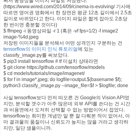
써서 동영상을 이미지 파일로 저장했다.
(https://www.wired.com/2014/09/cinema-is-evolving/ 기사에
따르면 영어권 영화에서 한 장면은 평균 12초 길이에서 2.5초
길이로 바뀌었다고 한다. 이미지 파일은 짧게 잡아도 2초당
한 번이면 충분할 것이다)
$ ffmpeg -i 동영상파일 -r 1 (혹은 -vf fps=1/2) -f image2
image-%4d.jpeg
저장된 이미지들을 분석해서 어떤 성격인지 구분하는 건
tensorflow의 이미지 인식 튜토리얼
에 있는
classify_image.py를 써보았다.
$ pip3 install tensorflow # tf 미설치 상태라면
$ git clone https://github.com/tensorflow/models
$ cd models/tutorials/image/imagenet/
$ for f in image*.jpeg; do logfile=output.$(basename $f);
python3 classify_image.py --image_file=$f > $logfile; done
사실 tensorflow보다 먼저 떠오른 건 Google의 Vision API였
지만, 분석할 갯수가 아주 많은데 외부 API를 쓴다는 건 시간
과 비용면에서 도저히 선택할 수 없는 방법이어서 접었다.
tensorflow는 희미한 개념만 알 뿐 잘 다뤄본 적이 없어서, 아
마 결과물의 품질이나 신뢰도가 높지는 않을 거라고 생각하
지만, 일단 샘플이니까.