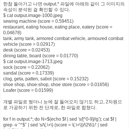
한참 돌아가고 나면 output.* 파일에 아래와 같이 그 이미지의
속성이 분석된 걸 확인할 수 있다.
$ cat output.image-1000.jpeg
sewing machine (score = 0.59451)
restaurant, eating house, eating place, eatery (score =
0.04678)
tank, army tank, armored combat vehicle, armoured combat
vehicle (score = 0.02917)
desk (score = 0.02453)
dining table, board (score = 0.01770)
$ cat output.image-1713.jpeg
sock (score = 0.22062)
sandal (score = 0.17339)
clog, geta, patten, sabot (score = 0.15232)
shoe shop, shoe-shop, shoe store (score = 0.01656)
Loafer (score = 0.01599)
개별 파일로 뒀더니 눈에 잘 들어오지 않기도 하고, 2차원으
로 가공하기 위한 전 단계로, 한 파일로 합쳤다.
for f in output.*; do N=$(echo $f | sed 's/[^0-9]//g'); cat $f |
grep -v "^$" | sed 's/\(.\+\) (score = \(.\+\))/\2\t\1/' | sed