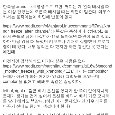
한쪽을 xrandr --off 명령으로 끄면, 꺼지는 게 왼쪽 배치일 때
는 이상 없었는데 오른쪽 배치일 때는 화면이 멈춘다. 마우스
커서는 움직이는데 화면에 반응이 없다.
https://www.reddit.com/r/ManjaroLinux/comments/fj7avz/xra
ndr_freeze_after_change/ 와 똑같은 증상이다. ctrl-alt-f1 눌
러서 콘솔로 잠깐 나갔다가 f7로 돌아오면 화면이 풀려 있고,
아마 반응 없을 때 눌렀던 키보드나 런처로 실행했던 프로그
램이 떠 있다. 내부 동작은 다 했지만 화면 갱신만 못 했다는
얘긴데.
이것저것 검색해봐도 이거다 싶은 내용은 없다.
https://www.reddit.com/r/archlinux/comments/gj16w6/second
_monitor_freezes_with_xrandr/fqj412s/ 에서는 compositor
문제가 아닌가 하는 얘기가 있길래 그럴듯해 보였는데
compton을 없애고 해봐도 똑같은 증상이다.
left-of, right-of 같은 배치 옵션을 썼다가 한 쪽이 없어지니까
문제가 생기는 건가 싶어서 옵션을 바꿔서 배치 기준 모니터
를 달리 해봐도 똑같다. (하긴 이게 문제였다면 좌우 배치를
바꾸기 전에도 증상이 생겼어야 한다)