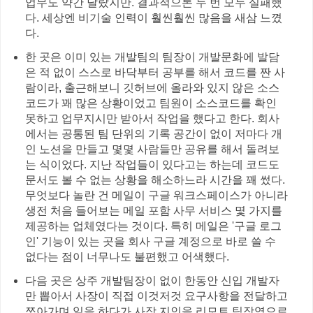
업무도 약간 달랐지만. 결과적으론 두 번 모두 실패했
다. 세상엔 비기술 인력이 훨씬훨씬 많음을 새삼 느꼈
다.
한 곳은 이미 있는 개발팀의 팀장이 개발문화에 발담
은 적 없이 스스로 바닥부터 공부를 해서 코드를 짠 사
람이라, 출근해보니 깃허브에 올라와 있지 않은 소스
코드가 꽤 많은 상황이었고 팀원이 소스코드를 확인
못하고 업무지시만 받아서 작업을 했다고 한다. 회사
에서는 공통된 팀 단위의 기록 공간이 없이 저마다 개
인 노션을 만들고 몇몇 사람들만 공유를 해서 돌려보
는 식이었다. 지난 작업들이 있다고는 하는데 코드도
문서도 볼 수 없는 상황을 해소하느라 시간을 꽤 썼다.
무엇보다 놀란 건 메일이 구글 워크스페이스가 아니라
생전 처음 들어보는 메일 포함 사무 서비스 몇 가지를
제공하는 업체였다는 것이다. 특히 메일은 '구글 로그
인' 기능이 있는 곳을 회사 구글 계정으로 바로 쓸 수
없다는 점이 너무나도 불편했고 어색했다.
다음 곳은 상주 개발팀장이 없이 한동안 신입 개발자
만 뽑아서 사장이 직접 이것저것 요구사항을 전달하고
쪼아가며 일을 하다가 사장 지인을 리모트 팀장역으로