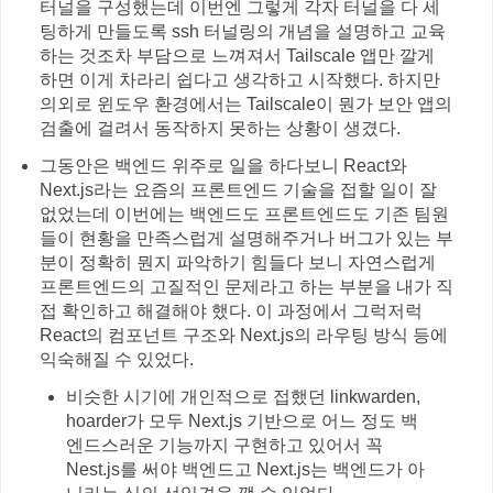
터널을 구성했는데 이번엔 그렇게 각자 터널을 다 세
팅하게 만들도록 ssh 터널링의 개념을 설명하고 교육
하는 것조차 부담으로 느껴져서 Tailscale 앱만 깔게
하면 이게 차라리 쉽다고 생각하고 시작했다. 하지만
의외로 윈도우 환경에서는 Tailscale이 뭔가 보안 앱의
검출에 걸려서 동작하지 못하는 상황이 생겼다.
그동안은 백엔드 위주로 일을 하다보니 React와
Next.js라는 요즘의 프론트엔드 기술을 접할 일이 잘
없었는데 이번에는 백엔드도 프론트엔드도 기존 팀원
들이 현황을 만족스럽게 설명해주거나 버그가 있는 부
분이 정확히 뭔지 파악하기 힘들다 보니 자연스럽게
프론트엔드의 고질적인 문제라고 하는 부분을 내가 직
접 확인하고 해결해야 했다. 이 과정에서 그럭저럭
React의 컴포넌트 구조와 Next.js의 라우팅 방식 등에
익숙해질 수 있었다.
비슷한 시기에 개인적으로 접했던 linkwarden,
hoarder가 모두 Next.js 기반으로 어느 정도 백
엔드스러운 기능까지 구현하고 있어서 꼭
Nest.js를 써야 백엔드고 Next.js는 백엔드가 아