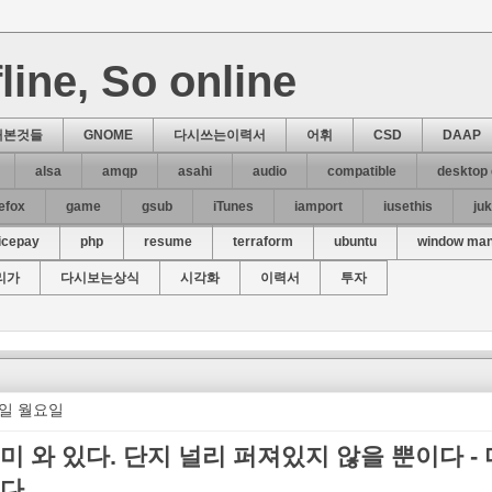
line, So online
해본것들
GNOME
다시쓰는이력서
어휘
CSD
DAAP
alsa
amqp
asahi
audio
compatible
desktop
refox
game
gsub
iTunes
iamport
iusethis
ju
icepay
php
resume
terraform
ubuntu
window ma
리가
다시보는상식
시각화
이력서
투자
29일 월요일
미 와 있다. 단지 널리 퍼져있지 않을 뿐이다 -
다.