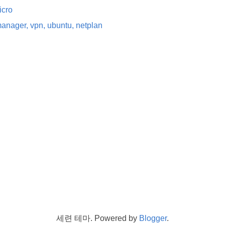
icro
anager, vpn, ubuntu, netplan
세련 테마. Powered by
Blogger
.