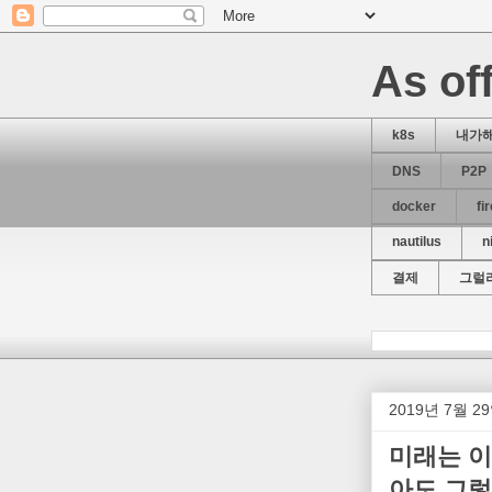
As off
k8s
내가
DNS
P2P
docker
fi
nautilus
n
결제
그럴
2019년 7월 
미래는 이
아도 그렇