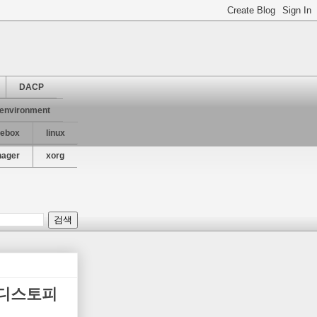
DACP
 environment
kebox
linux
nager
xorg
 디스토피